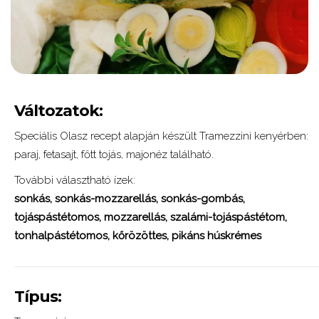
Változatok:
Speciális Olasz recept alapján készült Tramezzini kenyérben:
paraj, fetasajt, főtt tojás, majonéz található.
További választható ízek:
sonkás,
sonkás-mozzarellás,
sonkás-gombás,
tojáspástétomos,
mozzarellás,
szalámi-tojáspástétom,
tonhalpástétomos,
kőrözöttes,
pikáns húskrémes
Típus: