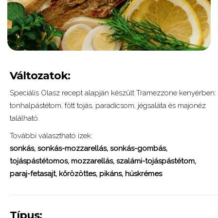
Változatok:
Speciális Olasz recept alapján készült Tramezzone kenyérben:
tonhalpástétom, főtt tojás, paradicsom, jégsaláta és majonéz
található.
További választható ízek:
sonkás,
sonkás-mozzarellás,
sonkás-gombás,
tojáspástétomos,
mozzarellás,
szalámi-tojáspástétom,
paraj-fetasajt,
kőrözöttes,
pikáns,
húskrémes
Típus: